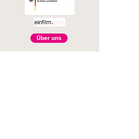
Über uns
Einzelfallhilfe Manufaktur e.V.
Zeppelinstr. 136,
14471 Potsdam
Kontakt
Vorname