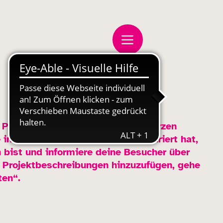
 Projekt beschreiben. Gib einen kurzen
ins Detail darüber, was dich inspiriert hat,
 bist und informiere deine Besucher über
Projektbeschreibungen hinzuzufügen, gehe
ten“.